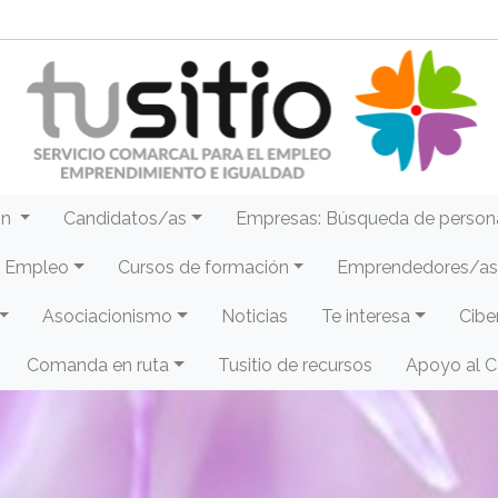
ón
Candidatos/as
Empresas: Búsqueda de person
e Empleo
Cursos de formación
Emprendedores/as 
Asociacionismo
Noticias
Te interesa
Cibe
Comanda en ruta
Tusitio de recursos
Apoyo al 