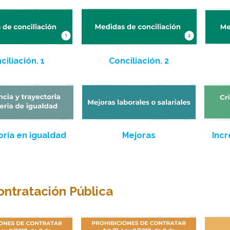
ciliación. 1
Conciliación. 2
oria en igualdad
Mejoras
Inc
ontratación Pública