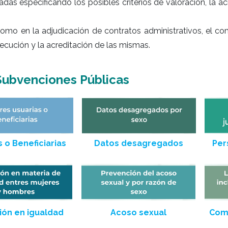
adas especificando los posibles criterios de valoración, la 
mo en la adjudicación de contratos administrativos, el com
jecución y la acreditación de las mismas.
Subvenciones Públicas
 o Beneficiarias
Datos desagregados
Per
ón en igualdad
Acoso sexual
Comu