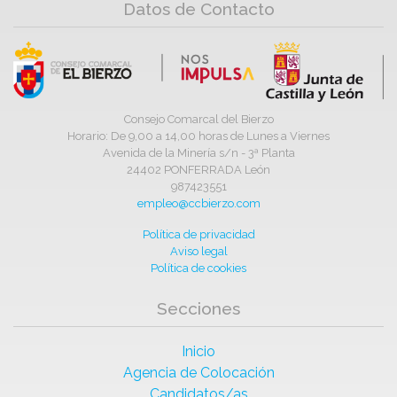
Datos de Contacto
Consejo Comarcal del Bierzo
Horario: De 9,00 a 14,00 horas de Lunes a Viernes
Avenida de la Minería s/n - 3ª Planta
24402 PONFERRADA León
987423551
empleo@ccbierzo.com
Política de privacidad
Aviso legal
Política de cookies
Secciones
Inicio
Agencia de Colocación
Candidatos/as