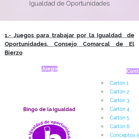
Igualdad de Oportunidades
1.- Juegos para trabajar por la Igualdad de
Oportunidades. Consejo Comarcal de El
Bierzo
Juego
Cont
Cartón 1
Cartón 2
Cartón 3
Cartón 4
Bingo de la Igualdad
Cartón 5
Cartón 6
Conceptos I