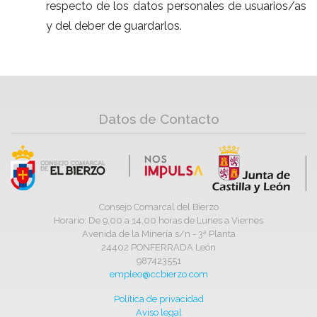
respecto de los datos personales de usuarios/as
y del deber de guardarlos.
Datos de Contacto
Consejo Comarcal del Bierzo
Horario: De 9,00 a 14,00 horas de Lunes a Viernes
Avenida de la Minería s/n - 3ª Planta
24402 PONFERRADA León
987423551
empleo@ccbierzo.com
Política de privacidad
Aviso legal