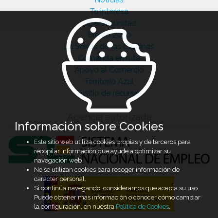
Te interesa
Ciberseguridad
Bierzo 2030
La Senda de las Cantinas
Comanda en ruta
Apoyo al Comercio
Territorio Azul
Tusitio de recursos
Agencia autorizada
Información sobre Cookies
Este sitio web utiliza cookies propias y de terceros para
recopilar información que ayude a optimizar su
navegación web.
No se utilizan cookies para recoger información de
carácter personal.
Si continúa navegando, consideramos que acepta su uso.
Puede obtener más información o conocer cómo cambiar
la configuración, en nuestra
Política de Cookies
.