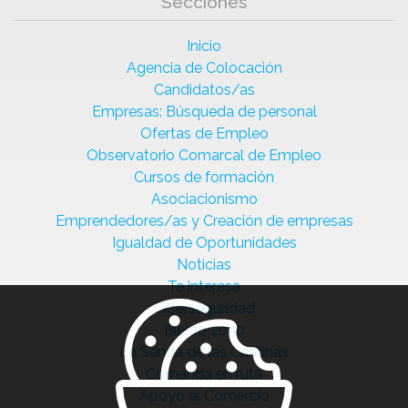
Secciones
Inicio
Agencia de Colocación
Candidatos/as
Empresas: Búsqueda de personal
Ofertas de Empleo
Observatorio Comarcal de Empleo
Cursos de formación
Asociacionismo
Emprendedores/as y Creación de empresas
Igualdad de Oportunidades
Noticias
Te interesa
Ciberseguridad
Bierzo 2030
La Senda de las Cantinas
Comanda en ruta
Apoyo al Comercio