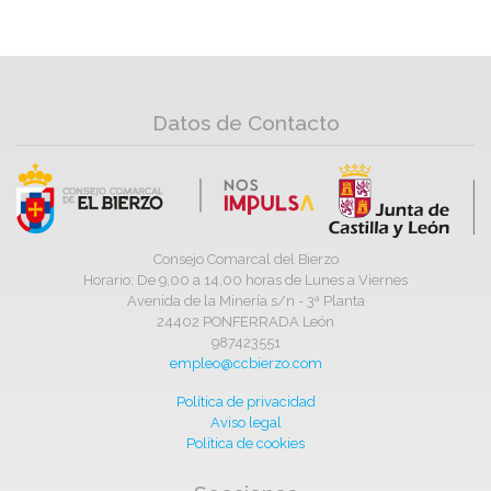
Datos de Contacto
Consejo Comarcal del Bierzo
Horario: De 9,00 a 14,00 horas de Lunes a Viernes
Avenida de la Minería s/n - 3ª Planta
24402 PONFERRADA León
987423551
empleo@ccbierzo.com
Política de privacidad
Aviso legal
Política de cookies