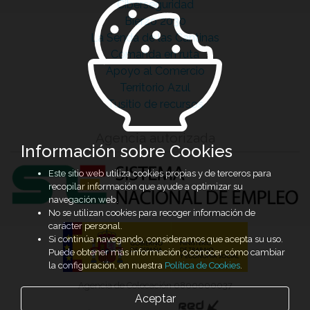
Ciberseguridad
Bierzo 2030
La Senda de las Cantinas
Comanda en ruta
Apoyo al Comercio
Territorio Azul
Tusitio de recursos
Agencia autorizada
Información sobre Cookies
Este sitio web utiliza cookies propias y de terceros para
recopilar información que ayude a optimizar su
navegación web.
No se utilizan cookies para recoger información de
carácter personal.
Si continúa navegando, consideramos que acepta su uso.
Puede obtener más información o conocer cómo cambiar
la configuración, en nuestra
Política de Cookies
.
Agencia de Colocación 0800000037
Aceptar