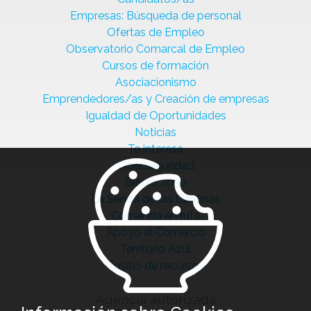
Empresas: Búsqueda de personal
Ofertas de Empleo
Observatorio Comarcal de Empleo
Cursos de formación
Asociacionismo
Emprendedores/as y Creación de empresas
Igualdad de Oportunidades
Noticias
Te interesa
Ciberseguridad
Bierzo 2030
La Senda de las Cantinas
Comanda en ruta
Apoyo al Comercio
Territorio Azul
Tusitio de recursos
Agencia autorizada