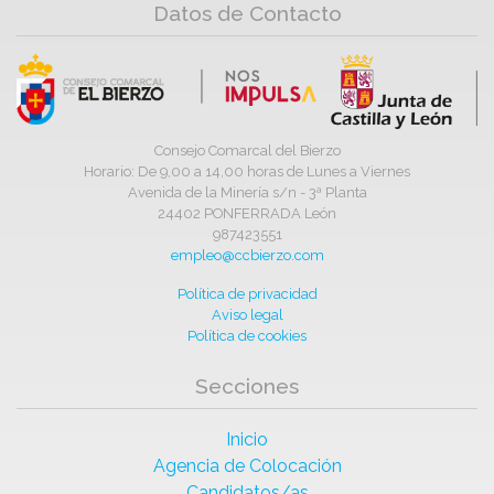
Datos de Contacto
Consejo Comarcal del Bierzo
Horario: De 9,00 a 14,00 horas de Lunes a Viernes
Avenida de la Minería s/n - 3ª Planta
24402 PONFERRADA León
987423551
empleo@ccbierzo.com
Política de privacidad
Aviso legal
Política de cookies
Secciones
Inicio
Agencia de Colocación
Candidatos/as