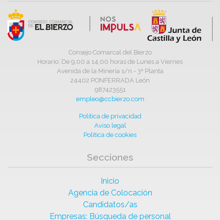
Consejo Comarcal del Bierzo
Horario: De 9,00 a 14,00 horas de Lunes a Viernes
Avenida de la Minería s/n - 3ª Planta
24402 PONFERRADA León
987423551
empleo@ccbierzo.com
Política de privacidad
Aviso legal
Política de cookies
Secciones
Inicio
Agencia de Colocación
Candidatos/as
Empresas: Búsqueda de personal