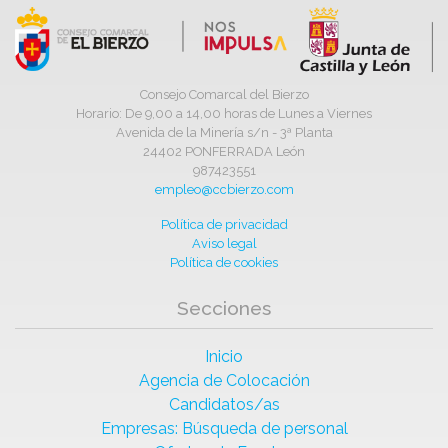
Consejo Comarcal del Bierzo
Horario: De 9,00 a 14,00 horas de Lunes a Viernes
Avenida de la Minería s/n - 3ª Planta
24402 PONFERRADA León
987423551
empleo@ccbierzo.com
Política de privacidad
Aviso legal
Política de cookies
Secciones
Inicio
Agencia de Colocación
Candidatos/as
Empresas: Búsqueda de personal