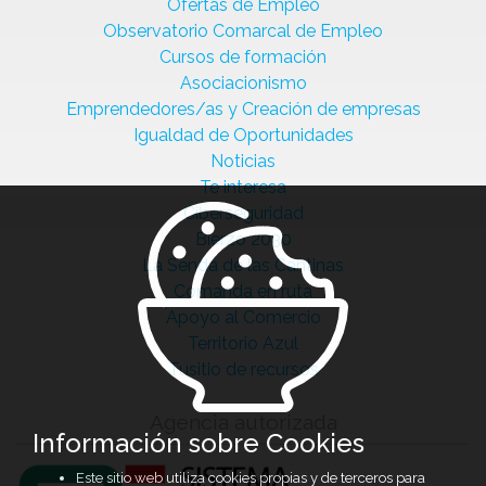
Ofertas de Empleo
Observatorio Comarcal de Empleo
Cursos de formación
Asociacionismo
Emprendedores/as y Creación de empresas
Igualdad de Oportunidades
Noticias
Te interesa
Ciberseguridad
Bierzo 2030
La Senda de las Cantinas
Comanda en ruta
Apoyo al Comercio
Territorio Azul
Tusitio de recursos
Agencia autorizada
Información sobre Cookies
Este sitio web utiliza cookies propias y de terceros para