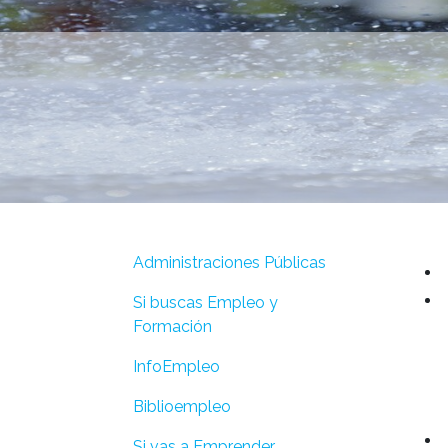
Administraciones Públicas
Si buscas Empleo y
Formación
InfoEmpleo
Biblioempleo
Si vas a Emprender