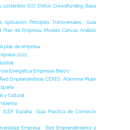
y sostenible
ICO
ENISA
Crowdfunding
Base
s Aplicación Principios Transversales
Guía
 el Plan de Empresa.
Modelo Canvas
Análisis
el plan de empresa
 empresa 2022
ustrial
encia Energética Empresas Bierzo
Red Emprendedoras
CERES
Afammer Mujer
España
 y Cultural
mbiente
ICEX España
Guía Práctica de Comercio
iversidad Empresa
Red Emprendimiento e