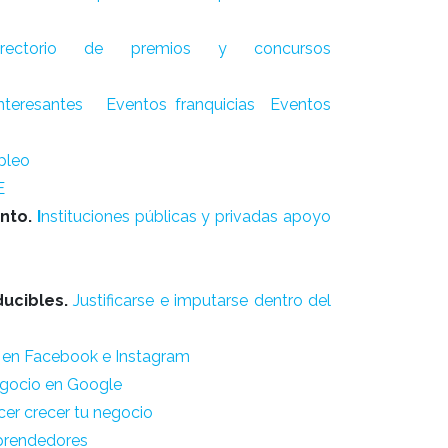
irectorio de premios y concursos
interesantes
Eventos franquicias
Eventos
pleo
E
ento.
I
nstituciones públicas y privadas apoyo
ucibles.
Justificarse e imputarse dentro del
 en Facebook e Instagram
egocio en Google
cer crecer tu negocio
mprendedores