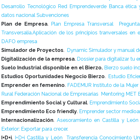
Desarrollo Tecnológico
Red Emprendeverde
Banca ética 
datos nacional Subvenciones
Plan de Empresa
.
Plan Empresa Transversal
Pregunta
Transversalia.Aplicación de los principios tranversales en
DAFO empresa
Simulador de Proyectos
.
Dynamic
Simulador y manual d
Digitalización de la empresa
.
Dossier para digitalizar tu
Suelo Industrial disponible en el Bierzo.
Bierzo suelo ind
Estudios Oportunidades Negocio Bierzo
.
Estudio Efici
Emprender en femenino
.
FADEMUR
Instituto de la Mujer
Rural
Federación Nacional de Empresarias
Mentoring MET 
Emprendimiento Social y Cultural
.
Emprendimiento Social
Emprendimiento Eco friendly
.
Emprender sector medioa
Internacionalización
.
Asesoramiento en Castilla y León
Exterior: Exportar para crecer.
I+D+i
.
I+D+i Castilla y León
Transferencia Conocimiento Un