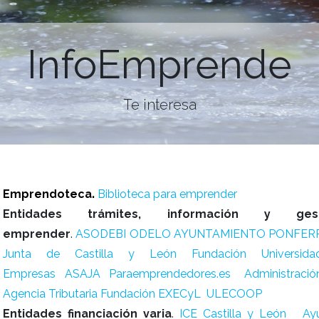
InfoEmprende
Te interesa
Emprendoteca
.
Biblioteca para emprender
Entidades trámites, información y ge
emprender
.
ASODEBI
ODELO AYUNTAMIENTO PONFER
Junta de Castilla y León
Fundación Universid
Empresas
ASAJA
Paraemprendedores.es
Administració
Agencia Tributaria
Fundación EXECyL
ULECOOP
Entidades financiación varia
.
ICE Castilla y León
Ay