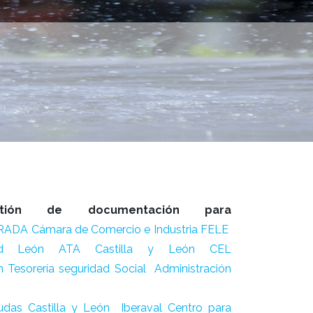
stión de documentación para
RADA
Cámara de Comercio e Industria
FELE
ad León
ATA Castilla y León
CEL
n Tesorería seguridad Social
Administración
udas Castilla y León
Iberaval
Centro para