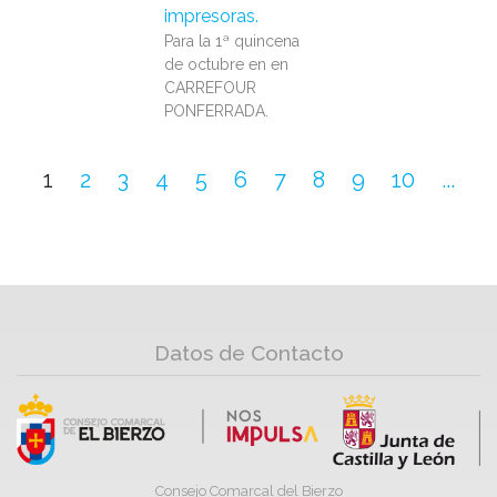
impresoras.
Para la 1ª quincena
de octubre en en
CARREFOUR
PONFERRADA.
1
2
3
4
5
6
7
8
9
10
...
Datos de Contacto
Consejo Comarcal del Bierzo