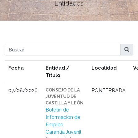
Entidades

Fecha
Entidad /
Localidad
V
Título
07/08/2026
CONSEJO DE LA
PONFERRADA
JUVENTUD DE
CASTILLA Y LEÓN
Boletín de
Información de
Empleo.
Garantía Juvenil