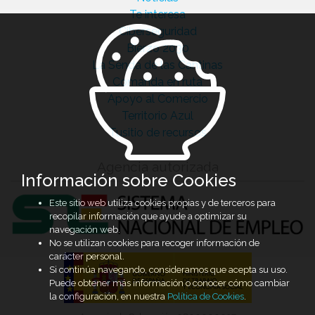
Te interesa
Ciberseguridad
Bierzo 2030
La Senda de las Cantinas
Comanda en ruta
Apoyo al Comercio
Territorio Azul
Tusitio de recursos
Agencia autorizada
Información sobre Cookies
Este sitio web utiliza cookies propias y de terceros para
recopilar información que ayude a optimizar su
navegación web.
No se utilizan cookies para recoger información de
carácter personal.
Si continúa navegando, consideramos que acepta su uso.
Puede obtener más información o conocer cómo cambiar
la configuración, en nuestra
Política de Cookies
.