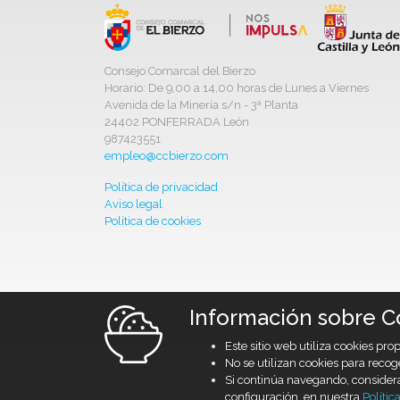
Consejo Comarcal del Bierzo
Horario: De 9,00 a 14,00 horas de Lunes a Viernes
Avenida de la Minería s/n - 3ª Planta
24402 PONFERRADA León
987423551
empleo@ccbierzo.com
Política de privacidad
Aviso legal
Política de cookies
Información sobre C
Este sitio web utiliza cookies pr
No se utilizan cookies para recog
Si continúa navegando, conside
configuración, en nuestra
Polític