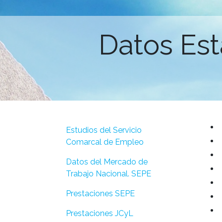
Datos Es
Estudios del Servicio
Comarcal de Empleo
Datos del Mercado de
Trabajo Nacional. SEPE
Prestaciones SEPE
Prestaciones JCyL