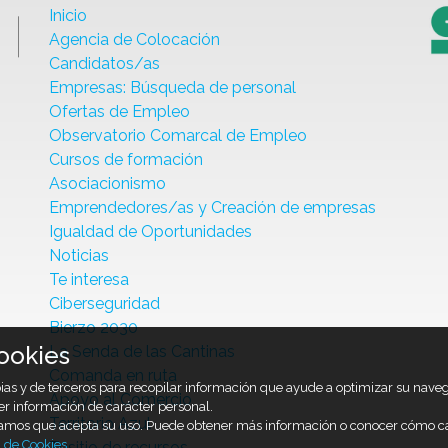
Inicio
Agencia de Colocación
Candidatos/as
Empresas: Búsqueda de personal
Ofertas de Empleo
Observatorio Comarcal de Empleo
Cursos de formación
Asociacionismo
Emprendedores/as y Creación de empresas
Igualdad de Oportunidades
Noticias
Te interesa
Ciberseguridad
Bierzo 2030
ookies
La Senda de las Cantinas
Comanda en ruta
opias y de terceros para recopilar información que ayude a optimizar su nav
Apoyo al Comercio
er información de carácter personal.
Territorio Azul
ramos que acepta su uso. Puede obtener más información o conocer cómo c
a de Cookies
.
Tusitio de recursos