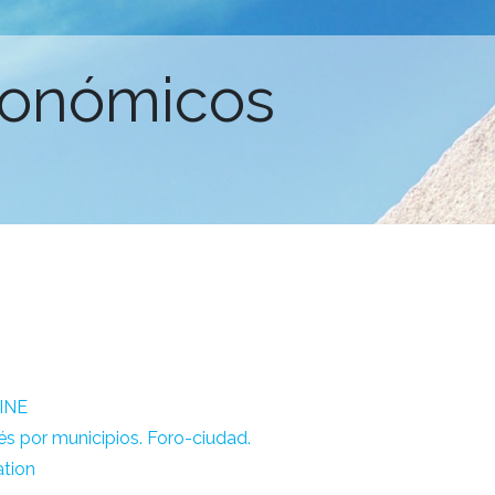
conómicos
 INE
s por municipios. Foro-ciudad.
ation