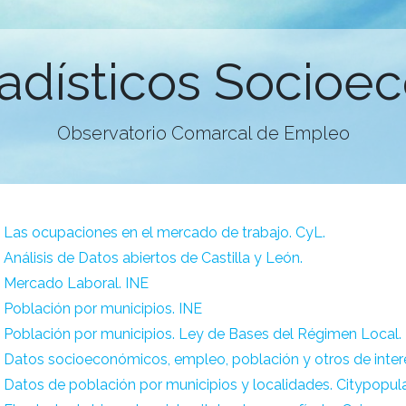
tadísticos Socioe
Observatorio Comarcal de Empleo
Las ocupaciones en el mercado de trabajo. CyL.
Análisis de Datos abiertos de Castilla y León.
Mercado Laboral. INE
Población por municipios. INE
Población por municipios. Ley de Bases del Régimen Local.
Datos socioeconómicos, empleo, población y otros de interé
Datos de población por municipios y localidades. Citypopul