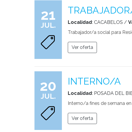
TRABAJADOR/
21
Localidad
: CACABELOS /
V
JUL.
Trabajador/a social para Res
Ver oferta
INTERNO/A
20
Localidad
: POSADA DEL B
JUL.
Interno/a fines de semana en
Ver oferta