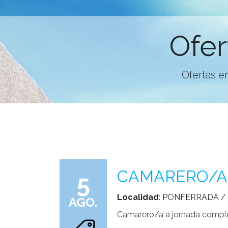
Ofer
Ofertas e
CAMARERO/A
5
Localidad
: PONFERRADA /
AGO.
Camarero/a a jornada complet