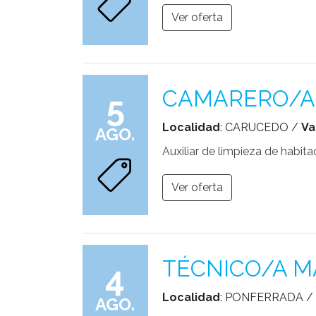
Ver oferta
CAMARERO/A 
5
Localidad
: CARUCEDO /
Va
AGO.
Auxiliar de limpieza de habit
Ver oferta
TÉCNICO/A M
4
Localidad
: PONFERRADA /
AGO.