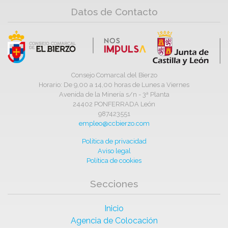
Datos de Contacto
Consejo Comarcal del Bierzo
Horario: De 9,00 a 14,00 horas de Lunes a Viernes
Avenida de la Minería s/n - 3ª Planta
24402 PONFERRADA León
987423551
empleo@ccbierzo.com
Política de privacidad
Aviso legal
Política de cookies
Secciones
Inicio
Agencia de Colocación