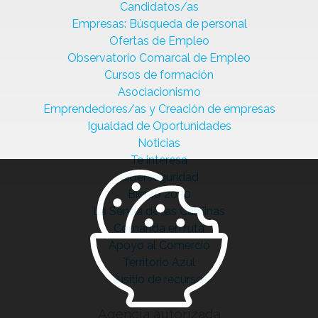
Candidatos/as
Empresas: Búsqueda de personal
Ofertas de Empleo
Observatorio Comarcal de Empleo
Cursos de formación
Asociacionismo
Emprendedores/as y Creación de empresas
Igualdad de Oportunidades
Noticias
Te interesa
Ciberseguridad
Bierzo 2030
La Senda de las Cantinas
Comanda en ruta
Apoyo al Comercio
Territorio Azul
Tusitio de recursos
Agencia autorizada