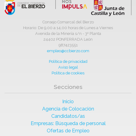
Consejo Comarcal del Bierzo
Horario: De 9,00 a 14,00 horas de Lunes a Viernes
Avenida de la Minería s/n - 3ª Planta
24402 PONFERRADA León
987423551
empleo@ccbierzo.com
Política de privacidad
Aviso legal
Política de cookies
Secciones
Inicio
Agencia de Colocación
Candidatos/as
Empresas: Búsqueda de personal
Ofertas de Empleo