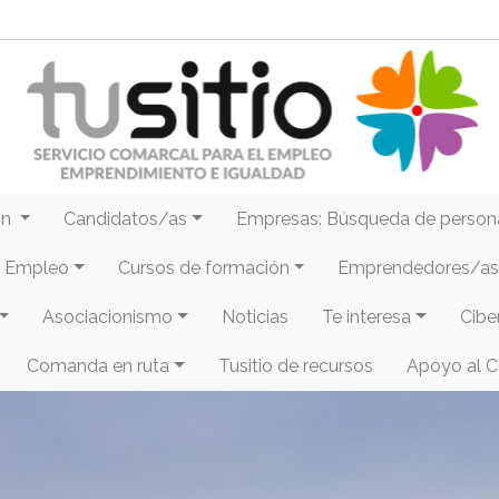
ón
Candidatos/as
Empresas: Búsqueda de person
e Empleo
Cursos de formación
Emprendedores/as 
Asociacionismo
Noticias
Te interesa
Cibe
Comanda en ruta
Tusitio de recursos
Apoyo al 