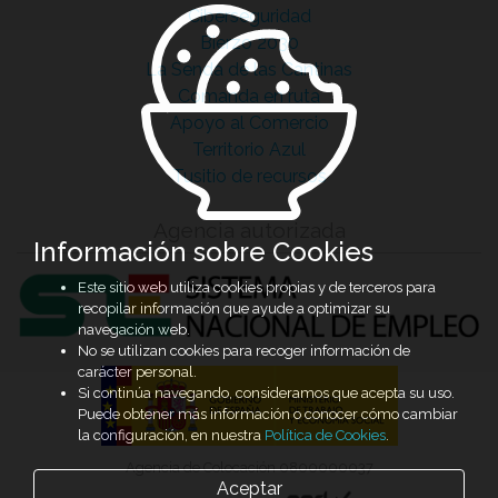
Ciberseguridad
Bierzo 2030
La Senda de las Cantinas
Comanda en ruta
Apoyo al Comercio
Territorio Azul
Tusitio de recursos
Agencia autorizada
Información sobre Cookies
Este sitio web utiliza cookies propias y de terceros para
recopilar información que ayude a optimizar su
navegación web.
No se utilizan cookies para recoger información de
carácter personal.
Si continúa navegando, consideramos que acepta su uso.
Puede obtener más información o conocer cómo cambiar
la configuración, en nuestra
Política de Cookies
.
Agencia de Colocación 0800000037
Aceptar