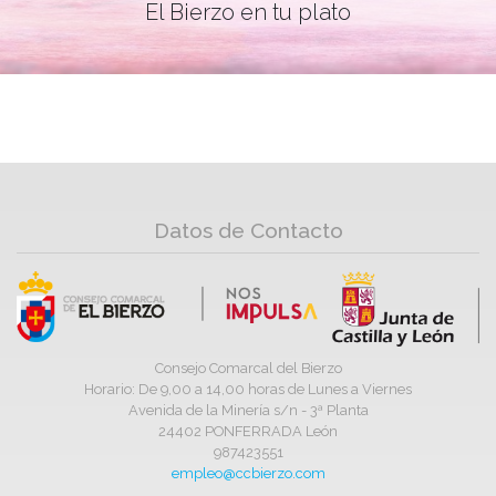
El Bierzo en tu plato
Datos de Contacto
Consejo Comarcal del Bierzo
Horario: De 9,00 a 14,00 horas de Lunes a Viernes
Avenida de la Minería s/n - 3ª Planta
24402 PONFERRADA León
987423551
empleo@ccbierzo.com