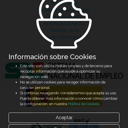
Bierzo 2030
La Senda de las Cantinas
Comanda en ruta
Apoyo al Comercio
Territorio Azul
Tusitio de recursos
Agencia autorizada
Información sobre Cookies
Este sitio web utiliza cookies propias y de terceros para
recopilar información que ayude a optimizar su
navegación web.
No se utilizan cookies para recoger información de
carácter personal.
Si continúa navegando, consideramos que acepta su uso.
Puede obtener más información o conocer cómo cambiar
la configuración, en nuestra
Política de Cookies
.
Agencia de Colocación 0800000037
Aceptar