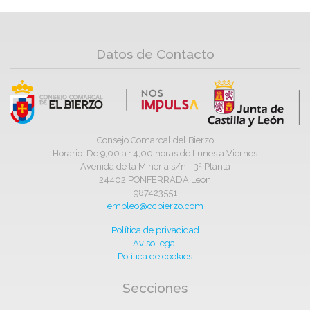
Datos de Contacto
Consejo Comarcal del Bierzo
Horario: De 9,00 a 14,00 horas de Lunes a Viernes
Avenida de la Minería s/n - 3ª Planta
24402 PONFERRADA León
987423551
empleo@ccbierzo.com
Política de privacidad
Aviso legal
Política de cookies
Secciones