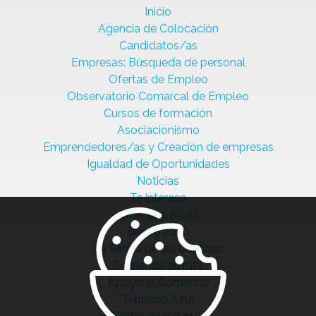
Inicio
Agencia de Colocación
Candidatos/as
Empresas: Búsqueda de personal
Ofertas de Empleo
Observatorio Comarcal de Empleo
Cursos de formación
Asociacionismo
Emprendedores/as y Creación de empresas
Igualdad de Oportunidades
Noticias
Te interesa
Ciberseguridad
Bierzo 2030
La Senda de las Cantinas
Comanda en ruta
Apoyo al Comercio
Territorio Azul