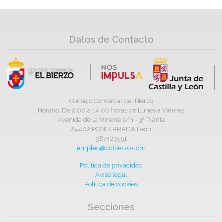
Datos de Contacto
Consejo Comarcal del Bierzo
Horario: De 9,00 a 14,00 horas de Lunes a Viernes
Avenida de la Minería s/n - 3ª Planta
24402 PONFERRADA León
987423551
empleo@ccbierzo.com
Política de privacidad
Aviso legal
Política de cookies
Secciones