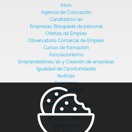
Inicio
Agencia de Colocación
Candidatos/as
Empresas: Búsqueda de personal
Ofertas de Empleo
Observatorio Comarcal de Empleo
Cursos de formación
Asociacionismo
Emprendedores/as y Creación de empresas
Igualdad de Oportunidades
Noticias
Te interesa
Ciberseguridad
Bierzo 2030
La Senda de las Cantinas
Comanda en ruta
Apoyo al Comercio
Territorio Azul