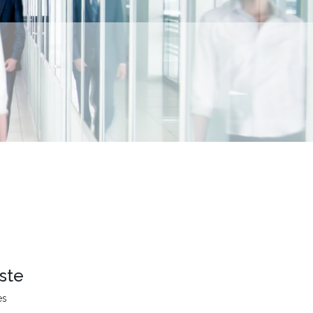
ste
es