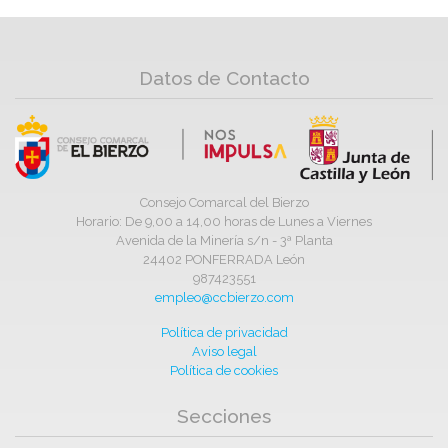
Datos de Contacto
Consejo Comarcal del Bierzo
Horario: De 9,00 a 14,00 horas de Lunes a Viernes
Avenida de la Minería s/n - 3ª Planta
24402 PONFERRADA León
987423551
empleo@ccbierzo.com
Política de privacidad
Aviso legal
Política de cookies
Secciones