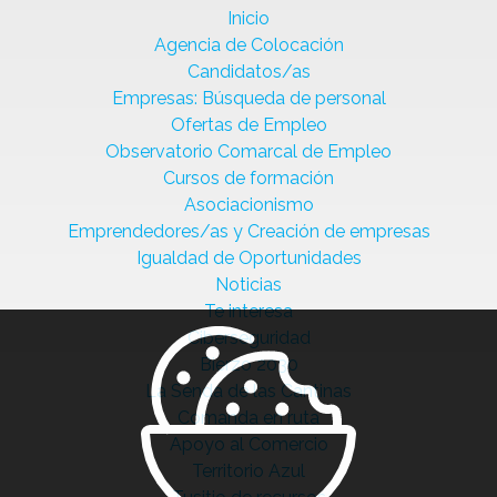
Inicio
Agencia de Colocación
Candidatos/as
Empresas: Búsqueda de personal
Ofertas de Empleo
Observatorio Comarcal de Empleo
Cursos de formación
Asociacionismo
Emprendedores/as y Creación de empresas
Igualdad de Oportunidades
Noticias
Te interesa
Ciberseguridad
Bierzo 2030
La Senda de las Cantinas
Comanda en ruta
Apoyo al Comercio
Territorio Azul