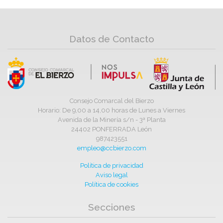
Datos de Contacto
Consejo Comarcal del Bierzo
Horario: De 9,00 a 14,00 horas de Lunes a Viernes
Avenida de la Minería s/n - 3ª Planta
24402 PONFERRADA León
987423551
empleo@ccbierzo.com
Política de privacidad
Aviso legal
Política de cookies
Secciones