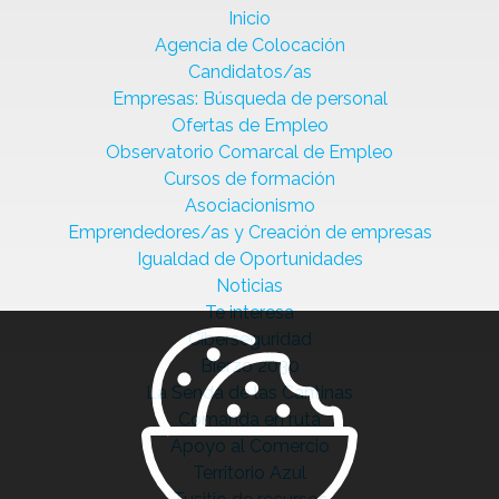
Inicio
Agencia de Colocación
Candidatos/as
Empresas: Búsqueda de personal
Ofertas de Empleo
Observatorio Comarcal de Empleo
Cursos de formación
Asociacionismo
Emprendedores/as y Creación de empresas
Igualdad de Oportunidades
Noticias
Te interesa
Ciberseguridad
Bierzo 2030
La Senda de las Cantinas
Comanda en ruta
Apoyo al Comercio
Territorio Azul