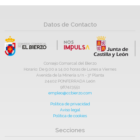
Datos de Contacto
Consejo Comarcal del Bierzo
Horario: De 9,00 a 14,00 horas de Lunes a Viernes
Avenida de la Minería s/n - 3ª Planta
24402 PONFERRADA León
987423551
empleo@ccbierzo.com
Política de privacidad
Aviso legal
Política de cookies
Secciones