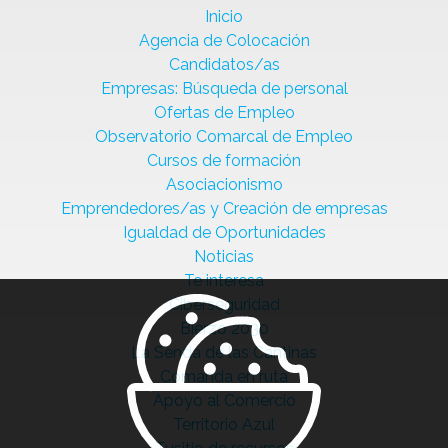
Inicio
Agencia de Colocación
Candidatos/as
Empresas: Búsqueda de personal
Ofertas de Empleo
Observatorio Comarcal de Empleo
Cursos de formación
Asociacionismo
Emprendedores/as y Creación de empresas
Igualdad de Oportunidades
Noticias
Te interesa
Ciberseguridad
Bierzo 2030
La Senda de las Cantinas
Comanda en ruta
Apoyo al Comercio
Territorio Azul