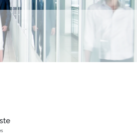
ste
es