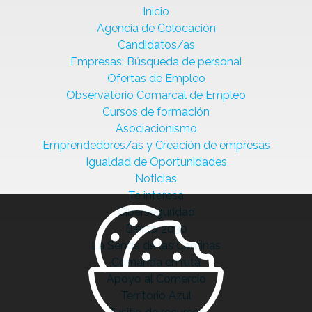
Inicio
Agencia de Colocación
Candidatos/as
Empresas: Búsqueda de personal
Ofertas de Empleo
Observatorio Comarcal de Empleo
Cursos de formación
Asociacionismo
Emprendedores/as y Creación de empresas
Igualdad de Oportunidades
Noticias
Te interesa
Ciberseguridad
Bierzo 2030
La Senda de las Cantinas
Comanda en ruta
Apoyo al Comercio
Territorio Azul