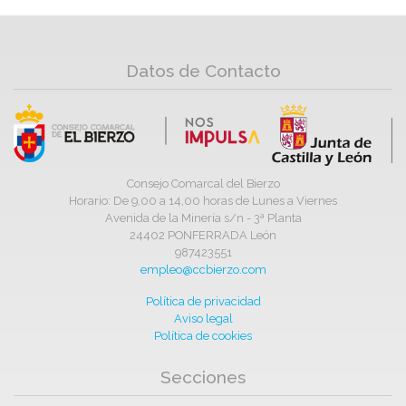
Datos de Contacto
Consejo Comarcal del Bierzo
Horario: De 9,00 a 14,00 horas de Lunes a Viernes
Avenida de la Minería s/n - 3ª Planta
24402 PONFERRADA León
987423551
empleo@ccbierzo.com
Política de privacidad
Aviso legal
Política de cookies
Secciones