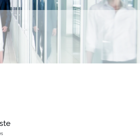
ste
es