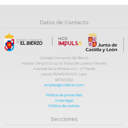
Datos de Contacto
Consejo Comarcal del Bierzo
Horario: De 9,00 a 14,00 horas de Lunes a Viernes
Avenida de la Minería s/n - 3ª Planta
24402 PONFERRADA León
987423551
empleo@ccbierzo.com
Política de privacidad
Aviso legal
Política de cookies
Secciones