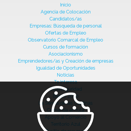
Inicio
Agencia de Colocación
Candidatos/as
Empresas: Búsqueda de personal
Ofertas de Empleo
Observatorio Comarcal de Empleo
Cursos de formación
Asociacionismo
Emprendedores/as y Creación de empresas
Igualdad de Oportunidades
Noticias
Te interesa
Ciberseguridad
Bierzo 2030
La Senda de las Cantinas
Comanda en ruta
Apoyo al Comercio
Territorio Azul