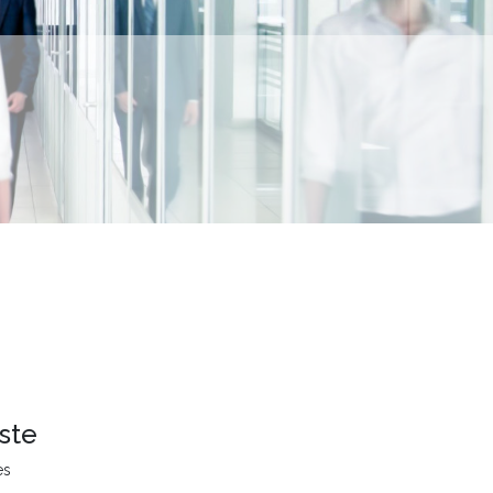
ste
es