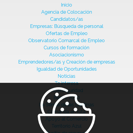
Inicio
Agencia de Colocación
Candidatos/as
Empresas: Búsqueda de personal
Ofertas de Empleo
Observatorio Comarcal de Empleo
Cursos de formación
Asociacionismo
Emprendedores/as y Creación de empresas
Igualdad de Oportunidades
Noticias
Te interesa
Ciberseguridad
Bierzo 2030
La Senda de las Cantinas
Comanda en ruta
Apoyo al Comercio
Territorio Azul