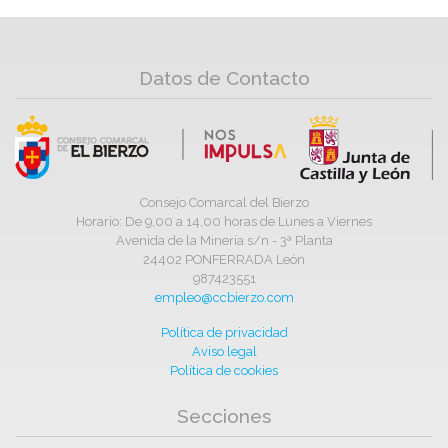
Datos de Contacto
Consejo Comarcal del Bierzo
Horario: De 9,00 a 14,00 horas de Lunes a Viernes
Avenida de la Minería s/n - 3ª Planta
24402 PONFERRADA León
987423551
empleo@ccbierzo.com
Política de privacidad
Aviso legal
Política de cookies
Secciones