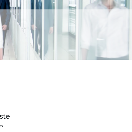
ste
es