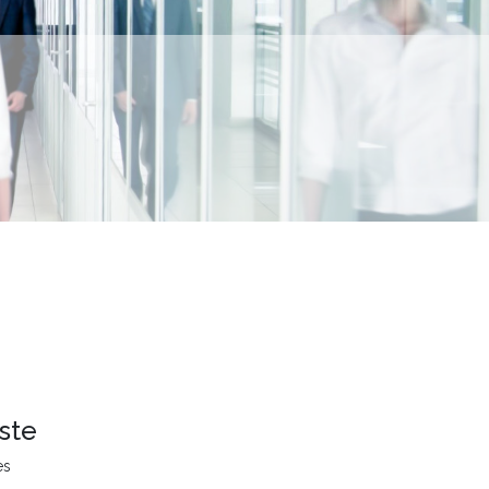
ste
es