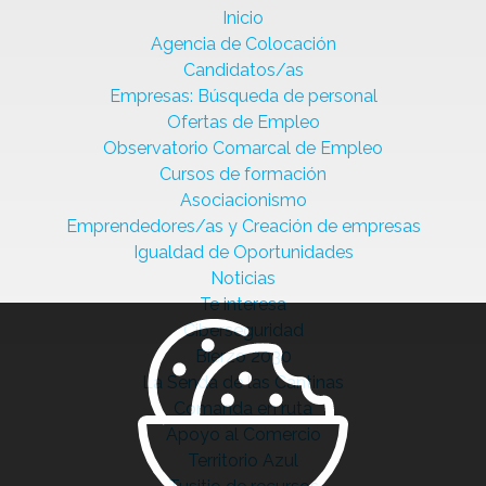
Inicio
Agencia de Colocación
Candidatos/as
Empresas: Búsqueda de personal
Ofertas de Empleo
Observatorio Comarcal de Empleo
Cursos de formación
Asociacionismo
Emprendedores/as y Creación de empresas
Igualdad de Oportunidades
Noticias
Te interesa
Ciberseguridad
Bierzo 2030
La Senda de las Cantinas
Comanda en ruta
Apoyo al Comercio
Territorio Azul