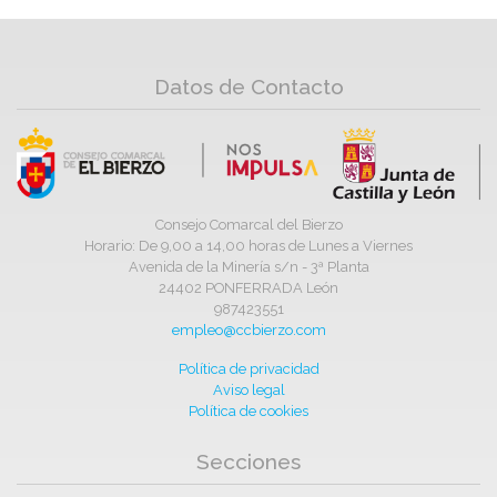
Datos de Contacto
Consejo Comarcal del Bierzo
Horario: De 9,00 a 14,00 horas de Lunes a Viernes
Avenida de la Minería s/n - 3ª Planta
24402 PONFERRADA León
987423551
empleo@ccbierzo.com
Política de privacidad
Aviso legal
Política de cookies
Secciones