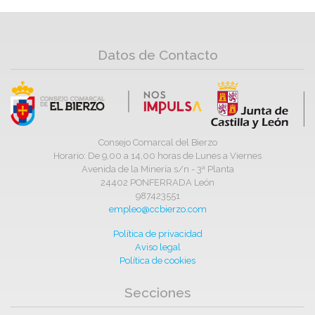
Datos de Contacto
Consejo Comarcal del Bierzo
Horario: De 9,00 a 14,00 horas de Lunes a Viernes
Avenida de la Minería s/n - 3ª Planta
24402 PONFERRADA León
987423551
empleo@ccbierzo.com
Política de privacidad
Aviso legal
Política de cookies
Secciones