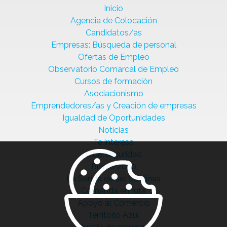
Inicio
Agencia de Colocación
Candidatos/as
Empresas: Búsqueda de personal
Ofertas de Empleo
Observatorio Comarcal de Empleo
Cursos de formación
Asociacionismo
Emprendedores/as y Creación de empresas
Igualdad de Oportunidades
Noticias
Te interesa
Ciberseguridad
Bierzo 2030
La Senda de las Cantinas
Comanda en ruta
Apoyo al Comercio
Territorio Azul