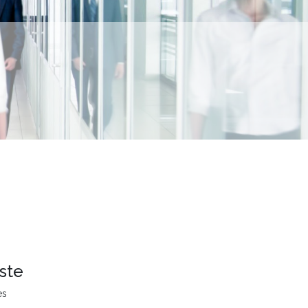
ste
es