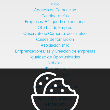
Inicio
Agencia de Colocación
Candidatos/as
Empresas: Búsqueda de personal
Ofertas de Empleo
Observatorio Comarcal de Empleo
Cursos de formación
Asociacionismo
Emprendedores/as y Creación de empresas
Igualdad de Oportunidades
Noticias
Te interesa
Ciberseguridad
Bierzo 2030
La Senda de las Cantinas
Comanda en ruta
Apoyo al Comercio
Territorio Azul