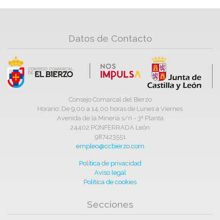
Datos de Contacto
Consejo Comarcal del Bierzo
Horario: De 9,00 a 14,00 horas de Lunes a Viernes
Avenida de la Minería s/n - 3ª Planta
24402 PONFERRADA León
987423551
empleo@ccbierzo.com
Política de privacidad
Aviso legal
Política de cookies
Secciones