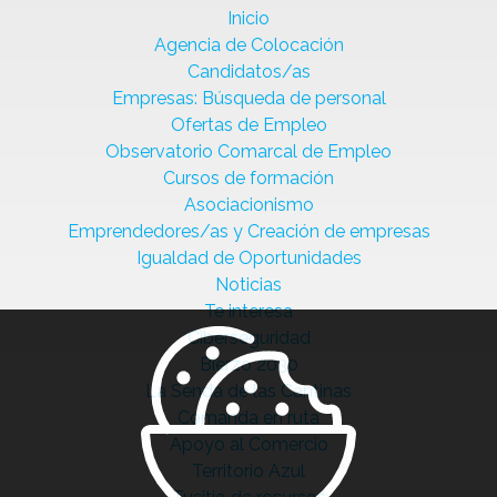
Inicio
Agencia de Colocación
Candidatos/as
Empresas: Búsqueda de personal
Ofertas de Empleo
Observatorio Comarcal de Empleo
Cursos de formación
Asociacionismo
Emprendedores/as y Creación de empresas
Igualdad de Oportunidades
Noticias
Te interesa
Ciberseguridad
Bierzo 2030
La Senda de las Cantinas
Comanda en ruta
Apoyo al Comercio
Territorio Azul