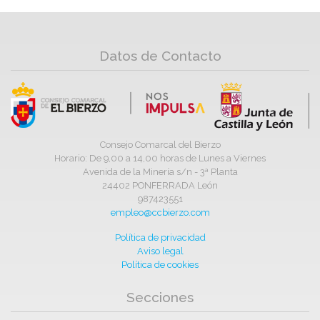
Datos de Contacto
Consejo Comarcal del Bierzo
Horario: De 9,00 a 14,00 horas de Lunes a Viernes
Avenida de la Minería s/n - 3ª Planta
24402 PONFERRADA León
987423551
empleo@ccbierzo.com
Política de privacidad
Aviso legal
Política de cookies
Secciones