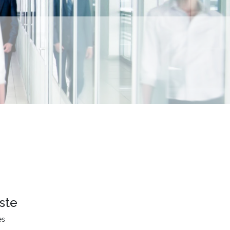
ste
es