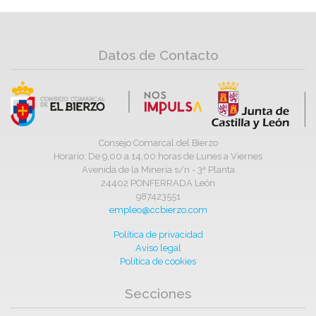
Datos de Contacto
Consejo Comarcal del Bierzo
Horario: De 9,00 a 14,00 horas de Lunes a Viernes
Avenida de la Minería s/n - 3ª Planta
24402 PONFERRADA León
987423551
empleo@ccbierzo.com
Política de privacidad
Aviso legal
Política de cookies
Secciones