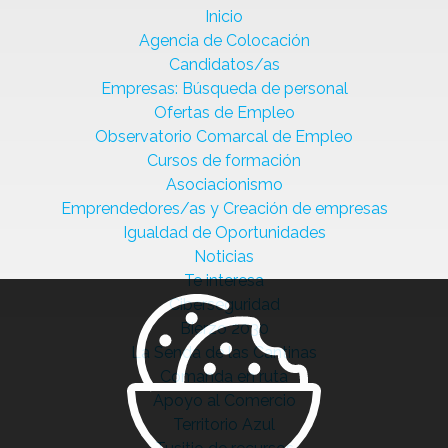
Inicio
Agencia de Colocación
Candidatos/as
Empresas: Búsqueda de personal
Ofertas de Empleo
Observatorio Comarcal de Empleo
Cursos de formación
Asociacionismo
Emprendedores/as y Creación de empresas
Igualdad de Oportunidades
Noticias
Te interesa
Ciberseguridad
Bierzo 2030
La Senda de las Cantinas
Comanda en ruta
Apoyo al Comercio
Territorio Azul