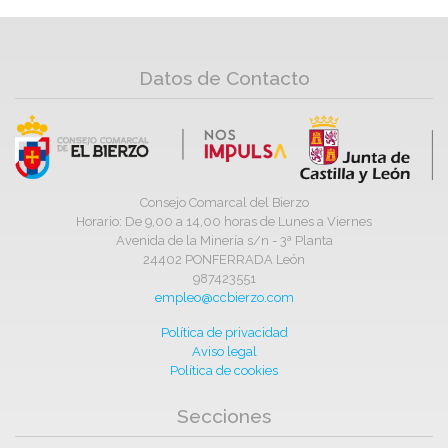
Datos de Contacto
Consejo Comarcal del Bierzo
Horario: De 9,00 a 14,00 horas de Lunes a Viernes
Avenida de la Minería s/n - 3ª Planta
24402 PONFERRADA León
987423551
empleo@ccbierzo.com
Política de privacidad
Aviso legal
Política de cookies
Secciones