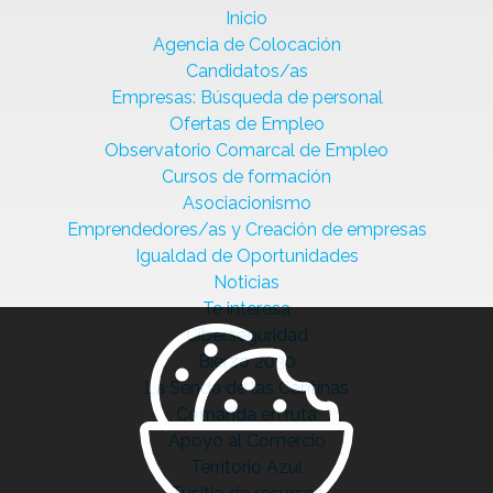
Inicio
Agencia de Colocación
Candidatos/as
Empresas: Búsqueda de personal
Ofertas de Empleo
Observatorio Comarcal de Empleo
Cursos de formación
Asociacionismo
Emprendedores/as y Creación de empresas
Igualdad de Oportunidades
Noticias
Te interesa
Ciberseguridad
Bierzo 2030
La Senda de las Cantinas
Comanda en ruta
Apoyo al Comercio
Territorio Azul