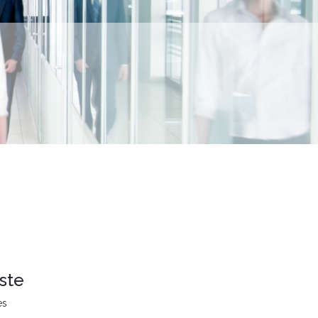
ste
es