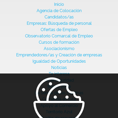
Inicio
Agencia de Colocación
Candidatos/as
Empresas: Búsqueda de personal
Ofertas de Empleo
Observatorio Comarcal de Empleo
Cursos de formación
Asociacionismo
Emprendedores/as y Creación de empresas
Igualdad de Oportunidades
Noticias
Te interesa
Ciberseguridad
Bierzo 2030
La Senda de las Cantinas
Comanda en ruta
Apoyo al Comercio
Territorio Azul