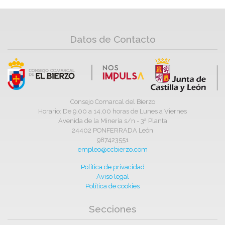
Datos de Contacto
Consejo Comarcal del Bierzo
Horario: De 9,00 a 14,00 horas de Lunes a Viernes
Avenida de la Minería s/n - 3ª Planta
24402 PONFERRADA León
987423551
empleo@ccbierzo.com
Política de privacidad
Aviso legal
Política de cookies
Secciones