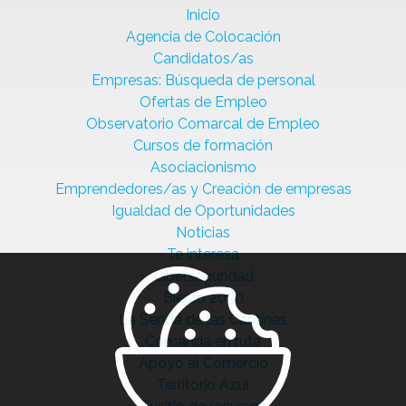
Inicio
Agencia de Colocación
Candidatos/as
Empresas: Búsqueda de personal
Ofertas de Empleo
Observatorio Comarcal de Empleo
Cursos de formación
Asociacionismo
Emprendedores/as y Creación de empresas
Igualdad de Oportunidades
Noticias
Te interesa
Ciberseguridad
Bierzo 2030
La Senda de las Cantinas
Comanda en ruta
Apoyo al Comercio
Territorio Azul