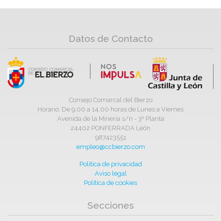
Datos de Contacto
Consejo Comarcal del Bierzo
Horario: De 9,00 a 14,00 horas de Lunes a Viernes
Avenida de la Minería s/n - 3ª Planta
24402 PONFERRADA León
987423551
empleo@ccbierzo.com
Política de privacidad
Aviso legal
Política de cookies
Secciones