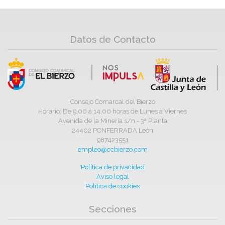
Datos de Contacto
Consejo Comarcal del Bierzo
Horario: De 9,00 a 14,00 horas de Lunes a Viernes
Avenida de la Minería s/n - 3ª Planta
24402 PONFERRADA León
987423551
empleo@ccbierzo.com
Política de privacidad
Aviso legal
Política de cookies
Secciones