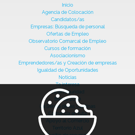
Inicio
Agencia de Colocación
Candidatos/as
Empresas: Búsqueda de personal
Ofertas de Empleo
Observatorio Comarcal de Empleo
Cursos de formación
Asociacionismo
Emprendedores/as y Creación de empresas
Igualdad de Oportunidades
Noticias
Te interesa
Ciberseguridad
Bierzo 2030
La Senda de las Cantinas
Comanda en ruta
Apoyo al Comercio
Territorio Azul