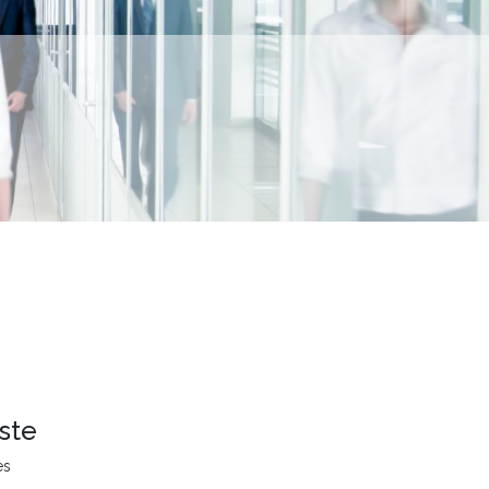
ste
es