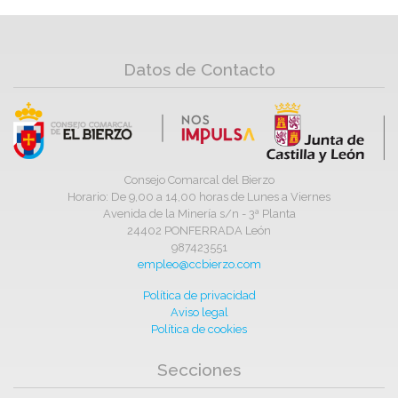
Datos de Contacto
Consejo Comarcal del Bierzo
Horario: De 9,00 a 14,00 horas de Lunes a Viernes
Avenida de la Minería s/n - 3ª Planta
24402 PONFERRADA León
987423551
empleo@ccbierzo.com
Política de privacidad
Aviso legal
Política de cookies
Secciones