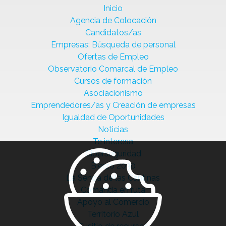
Inicio
Agencia de Colocación
Candidatos/as
Empresas: Búsqueda de personal
Ofertas de Empleo
Observatorio Comarcal de Empleo
Cursos de formación
Asociacionismo
Emprendedores/as y Creación de empresas
Igualdad de Oportunidades
Noticias
Te interesa
Ciberseguridad
Bierzo 2030
La Senda de las Cantinas
Comanda en ruta
Apoyo al Comercio
Territorio Azul