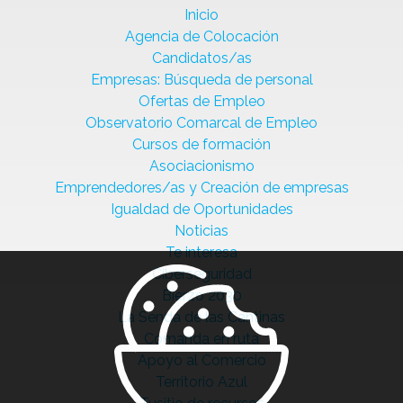
Inicio
Agencia de Colocación
Candidatos/as
Empresas: Búsqueda de personal
Ofertas de Empleo
Observatorio Comarcal de Empleo
Cursos de formación
Asociacionismo
Emprendedores/as y Creación de empresas
Igualdad de Oportunidades
Noticias
Te interesa
Ciberseguridad
Bierzo 2030
La Senda de las Cantinas
Comanda en ruta
Apoyo al Comercio
Territorio Azul