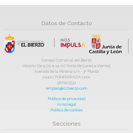
Datos de Contacto
Consejo Comarcal del Bierzo
Horario: De 9,00 a 14,00 horas de Lunes a Viernes
Avenida de la Minería s/n - 3ª Planta
24402 PONFERRADA León
987423551
empleo@ccbierzo.com
Política de privacidad
Aviso legal
Política de cookies
Secciones