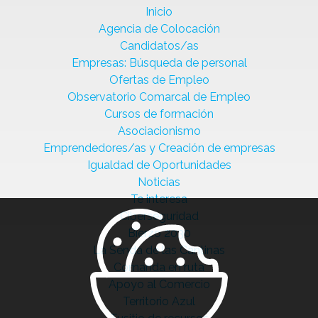
Inicio
Agencia de Colocación
Candidatos/as
Empresas: Búsqueda de personal
Ofertas de Empleo
Observatorio Comarcal de Empleo
Cursos de formación
Asociacionismo
Emprendedores/as y Creación de empresas
Igualdad de Oportunidades
Noticias
Te interesa
Ciberseguridad
Bierzo 2030
La Senda de las Cantinas
Comanda en ruta
Apoyo al Comercio
Territorio Azul