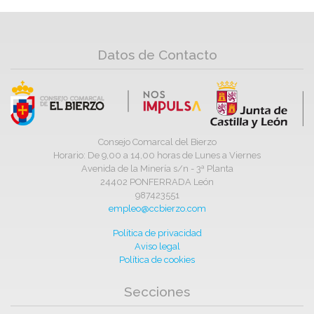
Datos de Contacto
Consejo Comarcal del Bierzo
Horario: De 9,00 a 14,00 horas de Lunes a Viernes
Avenida de la Minería s/n - 3ª Planta
24402 PONFERRADA León
987423551
empleo@ccbierzo.com
Política de privacidad
Aviso legal
Política de cookies
Secciones