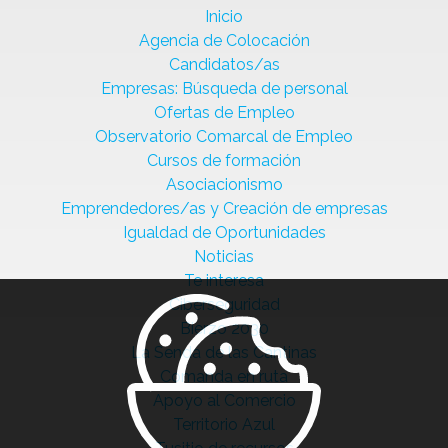
Inicio
Agencia de Colocación
Candidatos/as
Empresas: Búsqueda de personal
Ofertas de Empleo
Observatorio Comarcal de Empleo
Cursos de formación
Asociacionismo
Emprendedores/as y Creación de empresas
Igualdad de Oportunidades
Noticias
Te interesa
Ciberseguridad
Bierzo 2030
La Senda de las Cantinas
Comanda en ruta
Apoyo al Comercio
Territorio Azul